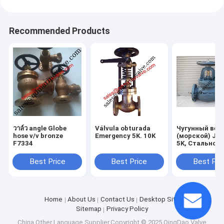
Recommended Products
วาล์ว angle Globe
Válvula obturada
Чугунный вен
hose v/v bronze
Emergency 5K. 10K
(морской) JIS
F7334
5K, Стальной
клинкет JIS F
5K
Best Price
Best Price
Best Pri
Home
About Us
Contact Us
Desktop Site
Sitemap
Privacy Policy
China Other Language
Supplier.Copyright © 2025 QingDao Valve