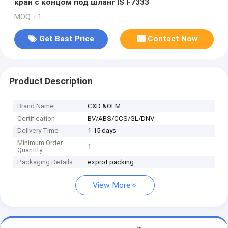
кран с концом под шланг IS F7333
MOQ：1
Get Best Price
Contact Now
Product Description
Brand Name
CXD &OEM
Certification
BV/ABS/CCS/GL/DNV
Delivery Time
1-15 days
Minimum Order
1
Quantity
Packaging Details
exprot packing
View More